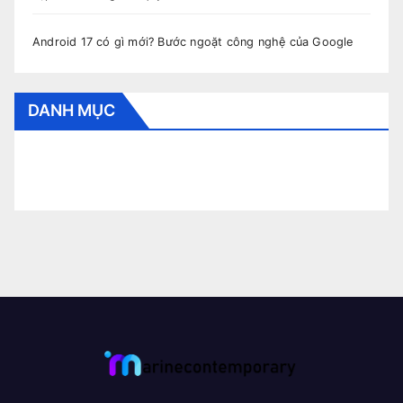
Android 17 có gì mới? Bước ngoặt công nghệ của Google
DANH MỤC
CẨM NANG BÓNG ĐÁ
CUNG HOÀNG ĐẠO
HỎI ĐÁP
THỂ THAO
THỜI TRANG
TIN TỨC