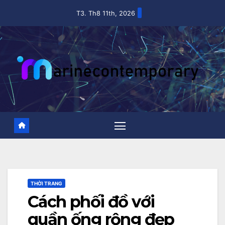
Skip
T3. Th8 11th, 2026
to
content
THỜI TRANG
Cách phối đồ với
quần ống rộng đẹp