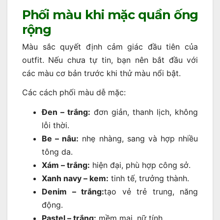
Phối màu khi mặc quần ống
rộng
Màu sắc quyết định cảm giác đầu tiên của
outfit. Nếu chưa tự tin, bạn nên bắt đầu với
các màu cơ bản trước khi thử màu nổi bật.
Các cách phối màu dễ mặc:
Đen – trắng:
đơn giản, thanh lịch, không
lỗi thời.
Be – nâu:
nhẹ nhàng, sang và hợp nhiều
tông da.
Xám – trắng:
hiện đại, phù hợp công sở.
Xanh navy – kem:
tinh tế, trưởng thành.
Denim – trắng:
tạo vẻ trẻ trung, năng
động.
Pastel – trắng:
mềm mại, nữ tính.