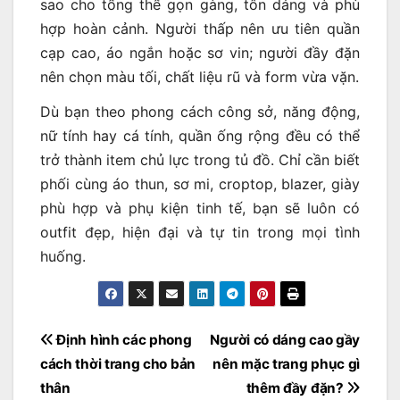
sao cho tổng thể gọn gàng, tôn dáng và phù
hợp hoàn cảnh. Người thấp nên ưu tiên quần
cạp cao, áo ngắn hoặc sơ vin; người đầy đặn
nên chọn màu tối, chất liệu rũ và form vừa vặn.
Dù bạn theo phong cách công sở, năng động,
nữ tính hay cá tính, quần ống rộng đều có thể
trở thành item chủ lực trong tủ đồ. Chỉ cần biết
phối cùng áo thun, sơ mi, croptop, blazer, giày
phù hợp và phụ kiện tinh tế, bạn sẽ luôn có
outfit đẹp, hiện đại và tự tin trong mọi tình
huống.
Điều
Định hình các phong
Người có dáng cao gầy
hướng
cách thời trang cho bản
nên mặc trang phục gì
bài
thân
thêm đầy đặn?