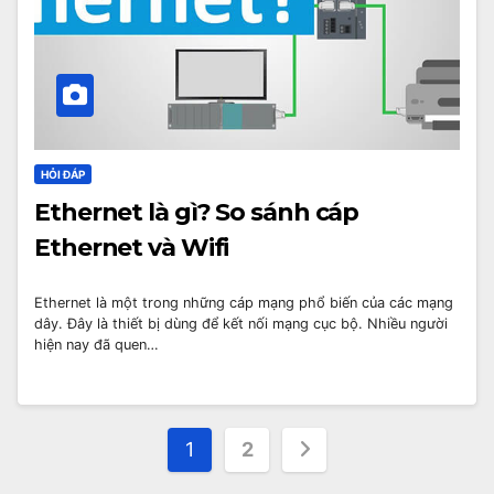
HỎI ĐÁP
Ethernet là gì? So sánh cáp
Ethernet và Wifi
Ethernet là một trong những cáp mạng phổ biến của các mạng
dây. Đây là thiết bị dùng để kết nối mạng cục bộ. Nhiều người
hiện nay đã quen…
Phân
1
2
trang