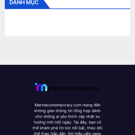
DANH MỤC
CẨM NANG BÓNG ĐÁ
CUNG HOÀNG ĐẠO
HỎI ĐÁP
THỂ THAO
THỜI TRANG
TIN TỨC
Marinecontemporary.com mang đến
không gian thông tin tổng hợp dành
cho những ai yêu thích cập nhật xu
hướng mới mỗi ngày. Tại đây, bạn có
thể khám phá tin tức nổi bật, theo dõi
thể thao hấp dẫn, tìm hiểu cẩm nang