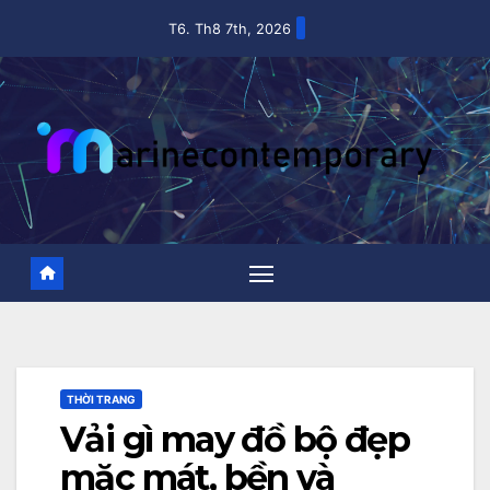
Skip
T6. Th8 7th, 2026
to
content
THỜI TRANG
Vải gì may đồ bộ đẹp
mặc mát, bền và