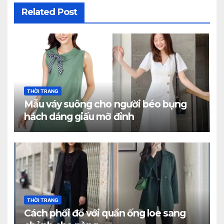
Related Post
THỜI TRANG
Mẫu váy suông cho người béo bụng
hách dáng giấu mỡ đỉnh
THỜI TRANG
Cách phối đồ với quần ống loe sang