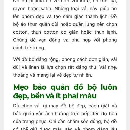
Đồ bộ pijama cổ ve hợp với kate, cotton lụa,
rayon hoặc satin. Những loại vải này giúp áo
lên phom đẹp và tạo cảm giác thanh lịch. Đồ
bộ áo thun quần đùi hoặc quần lửng nên chọn
cotton, thun cotton co giãn hoặc thun lạnh.
Chúng dễ vận động và phù hợp với phong
cách trẻ trung.
Với đồ bộ dáng rộng, phong cách đơn giản, vải
đũi và linen là lựa chọn rất đáng thử. Vải nhẹ,
thoáng và mang lại vẻ đẹp tự nhiên.
Mẹo bảo quản đồ bộ luôn
đẹp, bền và ít phai màu
Dù chọn vải gì may đồ bộ đẹp, cách giặt và
bảo quản vẫn ảnh hưởng trực tiếp đến độ bền
của trang phục. Chỉ cần chăm sóc đúng, bộ đồ
có thể giữ được màu sắc và phom dáng lâu