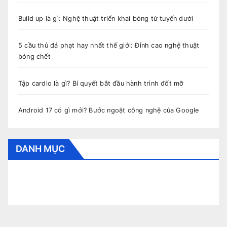
Build up là gì: Nghệ thuật triển khai bóng từ tuyến dưới
5 cầu thủ đá phạt hay nhất thế giới: Đỉnh cao nghệ thuật
bóng chết
Tập cardio là gì? Bí quyết bắt đầu hành trình đốt mỡ
Android 17 có gì mới? Bước ngoặt công nghệ của Google
DANH MỤC
CẨM NANG BÓNG ĐÁ
CUNG HOÀNG ĐẠO
HỎI ĐÁP
THỂ THAO
THỜI TRANG
TIN TỨC