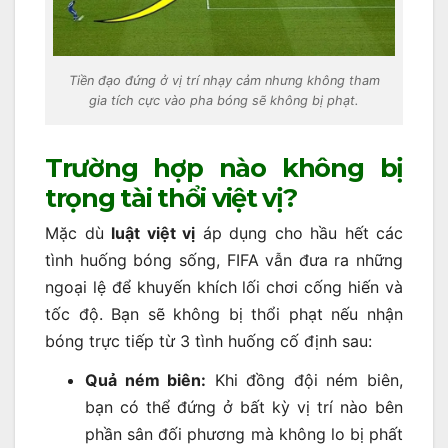
Tiền đạo đứng ở vị trí nhạy cảm nhưng không tham
gia tích cực vào pha bóng sẽ không bị phạt.
Trường hợp nào không bị
trọng tài thổi việt vị?
Mặc dù
luật việt vị
áp dụng cho hầu hết các
tình huống bóng sống, FIFA vẫn đưa ra những
ngoại lệ để khuyến khích lối chơi cống hiến và
tốc độ. Bạn sẽ không bị thổi phạt nếu nhận
bóng trực tiếp từ 3 tình huống cố định sau:
Quả ném biên:
Khi đồng đội ném biên,
bạn có thể đứng ở bất kỳ vị trí nào bên
phần sân đối phương mà không lo bị phất