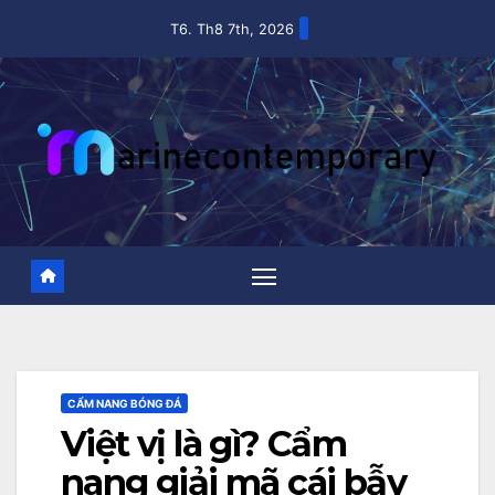
Skip
T6. Th8 7th, 2026
to
content
CẨM NANG BÓNG ĐÁ
Việt vị là gì? Cẩm
nang giải mã cái bẫy