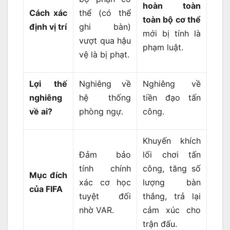
hoàn toàn
Cách xác
thể (có thể
toàn bộ cơ thể
định vị trí
ghi bàn)
mới bị tính là
vượt qua hậu
phạm luật.
vệ là bị phạt.
Lợi thế
Nghiêng về
Nghiêng về
nghiêng
hệ thống
tiền đạo tấn
về ai?
phòng ngự.
công.
Khuyến khích
Đảm bảo
lối chơi tấn
tính chính
công, tăng số
Mục đích
xác cơ học
lượng bàn
của FIFA
tuyệt đối
thắng, trả lại
nhờ VAR.
cảm xúc cho
trận đấu.