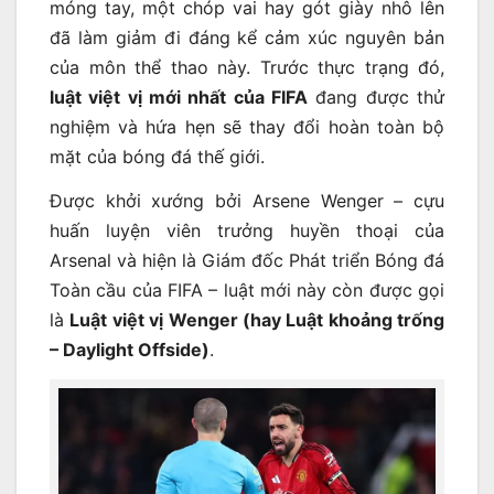
móng tay, một chóp vai hay gót giày nhô lên
đã làm giảm đi đáng kể cảm xúc nguyên bản
của môn thể thao này. Trước thực trạng đó,
luật việt vị mới nhất của FIFA
đang được thử
nghiệm và hứa hẹn sẽ thay đổi hoàn toàn bộ
mặt của bóng đá thế giới.
Được khởi xướng bởi Arsene Wenger – cựu
huấn luyện viên trưởng huyền thoại của
Arsenal và hiện là Giám đốc Phát triển Bóng đá
Toàn cầu của FIFA – luật mới này còn được gọi
là
Luật việt vị Wenger (hay Luật khoảng trống
– Daylight Offside)
.