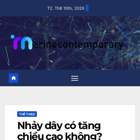
Skip
T2. Th8 10th, 2026
to
content
THỂ THAO
Nhảy dây có tăng
chiều cao không?