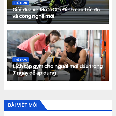
THỂ THAO
Giải đua xe MotoGP: Đỉnh cao tốc độ
và công nghệ mới
THỂ THAO
Lịch tập gym cho người mới đầu trong
7 ngày dễ áp dụng
BÀI VIẾT MỚI