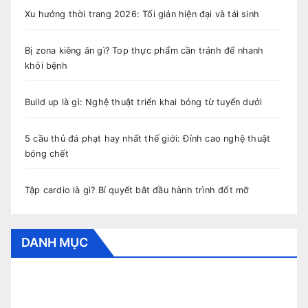
Xu hướng thời trang 2026: Tối giản hiện đại và tái sinh
Bị zona kiêng ăn gì? Top thực phẩm cần tránh để nhanh
khỏi bệnh
Build up là gì: Nghệ thuật triển khai bóng từ tuyến dưới
5 cầu thủ đá phạt hay nhất thế giới: Đỉnh cao nghệ thuật
bóng chết
Tập cardio là gì? Bí quyết bắt đầu hành trình đốt mỡ
DANH MỤC
CẨM NANG BÓNG ĐÁ
CUNG HOÀNG ĐẠO
HỎI ĐÁP
THỂ THAO
THỜI TRANG
TIN TỨC