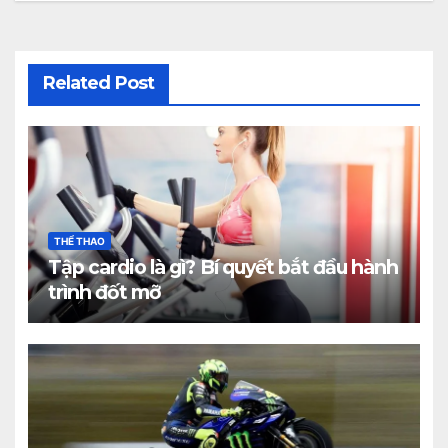
Related Post
THỂ THAO
Tập cardio là gì? Bí quyết bắt đầu hành
trình đốt mỡ