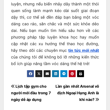
luyện, nhưng nếu biến nhảy dây thành một thói
quen sống lành mạnh kéo dài suốt giai đoạn
dậy thì, cơ thể sẽ đền đáp bạn bằng một vóc
dáng cao ráo, săn chắc và một sức khỏe dẻo
dai. Nếu bạn muốn tìm hiểu sâu hơn về các
phương pháp tập luyện khoa học hay muốn
cập nhật các xu hướng thể thao học đường,
hãy theo dõi các chuyên mục
tin tức mới nhất
của chúng tôi để không bỏ lỡ những kiến thức
bổ ích giúp nâng tầm vóc dáng thế hệ trẻ!
Điều
Lịch tập gym cho
Lần gần nhất Arsenal vô
hướng
người mới đầu trong 7
địch Ngoại Hạng Anh là
bài
ngày dễ áp dụng
khi nào?
viết