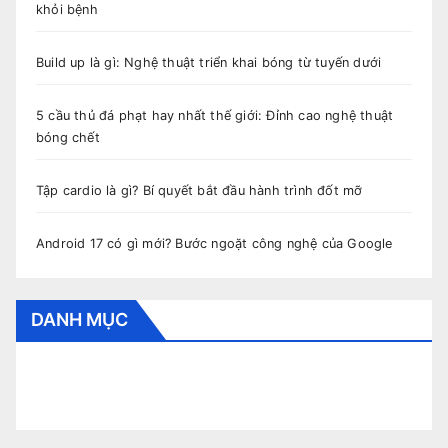
khỏi bệnh
Build up là gì: Nghệ thuật triển khai bóng từ tuyến dưới
5 cầu thủ đá phạt hay nhất thế giới: Đỉnh cao nghệ thuật
bóng chết
Tập cardio là gì? Bí quyết bắt đầu hành trình đốt mỡ
Android 17 có gì mới? Bước ngoặt công nghệ của Google
DANH MỤC
CẨM NANG BÓNG ĐÁ
CUNG HOÀNG ĐẠO
HỎI ĐÁP
THỂ THAO
THỜI TRANG
TIN TỨC