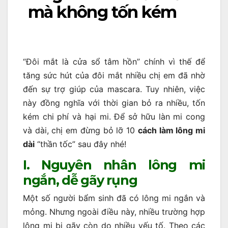
mà không tốn kém
“Đôi mắt là cửa sổ tâm hồn” chính vì thế để
tăng sức hút của đôi mắt nhiều chị em đã nhờ
đến sự trợ giúp của mascara. Tuy nhiên, việc
này đồng nghĩa với thời gian bỏ ra nhiều, tốn
kém chi phí và hại mi. Để sở hữu làn mi cong
và dài, chị em đừng bỏ lỡ 10
cách làm lông mi
dài
“thần tốc” sau đây nhé!
I. Nguyên nhân lông mi
ngắn, dễ gãy rụng
Một số người bẩm sinh đã có lông mi ngắn và
mỏng. Nhưng ngoài điều này, nhiều trường hợp
lông mi bị gãy còn do nhiều yếu tố. Theo các