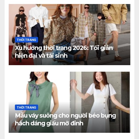
THỜI TRANG
Xu hướng thời trang 2026: Tối giản
hiện đại và tái sinh
THỜI TRANG
Mẫu váy suông cho người béo bụng
hách dáng giấu mỡ đỉnh