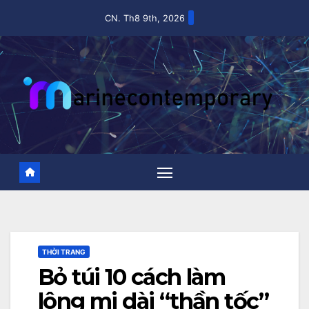
Skip
CN. Th8 9th, 2026
to
content
THỜI TRANG
Bỏ túi 10 cách làm
lông mi dài “thần tốc”