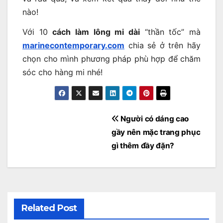
nào!
Với 10
cách làm lông mi dài
“thần tốc” mà
marinecontemporary.com
chia sẻ ở trên hãy
chọn cho mình phương pháp phù hợp để chăm
sóc cho hàng mi nhé!
Điều
Người có dáng cao
hướng
gầy nên mặc trang phục
bài
gì thêm đầy đặn?
viết
Related Post