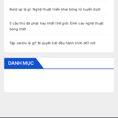
Build up là gì: Nghệ thuật triển khai bóng từ tuyến dưới
5 cầu thủ đá phạt hay nhất thế giới: Đỉnh cao nghệ thuật
bóng chết
Tập cardio là gì? Bí quyết bắt đầu hành trình đốt mỡ
DANH MỤC
CẨM NANG BÓNG ĐÁ
CUNG HOÀNG ĐẠO
HỎI ĐÁP
THỂ THAO
THỜI TRANG
TIN TỨC